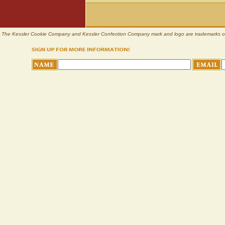
Nunc elementum diam pellentesque neque. In volutpa
auctor eleifend risus. Aliquam vitae ipsum. Vestibulum 
volutpat vel, sem. Fusce imperdiet dui ut mauris. Nam 
accumsan, dolor ligula suscipit dui, at tempus nunc 
Sed velit est, molestie et, malesuada congue, molest
The Kessler Cookie Company and Kessler Confection Company mark and logo are trademarks of Pl
dui. Quisque vitae neque imperdiet orci commodo varius
augue. Morbi iaculis eleifend wisi. Donec eu ante. Curabi
Aenean sagittis metus eu metus. Donec luctus purus
Aliquam erat volutpat. Integer eu ipsum eget diam v
mollis ultrices, orci arcu mollis velit, eu imperdiet sa
Suspendisse tellus magna, fermentum eget, iaculis 
ultrices. Nam dignissim, orci eget consequat sodale
lectus. Integer erat quam, lobortis vitae, dictum nec,
venenatis condimentum odio. Quisque ac erat id eni
senectus et netus et malesuada fames ac turpis egest
tristique senectus et netus et malesuada fames ac t
tellus, tincidunt et, accumsan nec, pretium varius
velit. Sed nec augue a elit pellentesque nonummy.
Nunc sapien leo, semper sed, ullamcorper vel, rhonc
aliquet quis, molestie id, ullamcorper ut, eros. Ut eget
et malesuada fames ac turpis egestas. Cras dictum d
consequat, nulla. Morbi ac nunc vitae quam gravida el
quis, enim. Praesent id erat sit amet dolor pulvinar 
consectetuer quis, lectus. Donec quam nunc, posuere et
Suspendisse ornare. Sed bibendum purus ac nulla. C
tincidunt justo sed ipsum. Praesent sit amet urna a lor