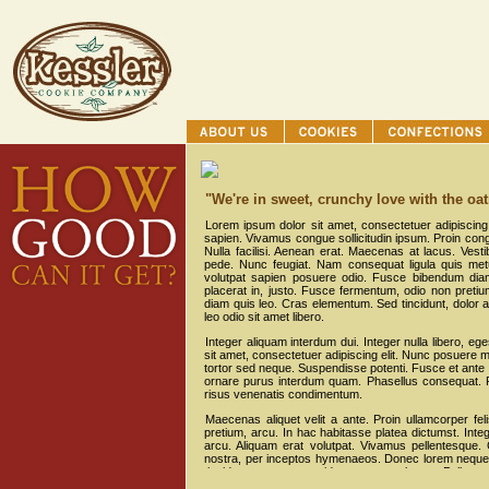
"We're in sweet, crunchy love with the oa
Lorem ipsum dolor sit amet, consectetuer adipiscing e
sapien. Vivamus congue sollicitudin ipsum. Proin con
Nulla facilisi. Aenean erat. Maecenas at lacus. Vest
pede. Nunc feugiat. Nam consequat ligula quis metu
volutpat sapien posuere odio. Fusce bibendum diam 
placerat in, justo. Fusce fermentum, odio non pretium
diam quis leo. Cras elementum. Sed tincidunt, dolor 
leo odio sit amet libero.
Integer aliquam interdum dui. Integer nulla libero, ege
sit amet, consectetuer adipiscing elit. Nunc posuere
tortor sed neque. Suspendisse potenti. Fusce et ante
ornare purus interdum quam. Phasellus consequat. 
risus venenatis condimentum.
Maecenas aliquet velit a ante. Proin ullamcorper felis
pretium, arcu. In hac habitasse platea dictumst. Int
arcu. Aliquam erat volutpat. Vivamus pellentesque. 
nostra, per inceptos hymenaeos. Donec lorem neque, fr
tincidunt nec, posuere id, egestas eu, lectus. Pellentesq