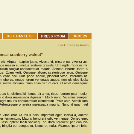
Back to Press Room
tmeal cranberry walnut"
lit. Aliquam sapien justo, viverra id, ornare eu, viverra ac,
gue massa eu metus sodales gravida. Ut fringilla rhoncus mi.
ibulum feugiat consectetuer mauris. Aenean lobortis libero a
s. Etiam velit. Quisque aliquet scelerisque arcu. Quisque
vitae nisl. Duis pede neque, placerat vitae, interdum at,
 lobortis, neque lorem venenatis augue, non ultricies ligula
ac mattis aliquam, diam enim dictum orci, sit amet consequat
stas id, eleifend id, luctus sit amet, risus. Lorem ipsum dolor
 mi id dolor malesuada dignissim. Morbi nunc. Vivamus semper
 eget mauris consectetuer elementum. Proin ante. Vestibulum
Pellentesque pharetra malesuada mauris. Nunc id quam vel
 vitae erat. Ut tellus odio, imperdiet eget, lacinia a, auctor
eger fermentum. Mauris hendrerit odio vel neque. Donec eget
Class aptent taciti sociosqu ad litora torquent per conubia
ingilla eu, congue et, luctus et, nulla. Vivamus ipsum felis,
ue sit amet tellus et ligula lobortis pharetra.